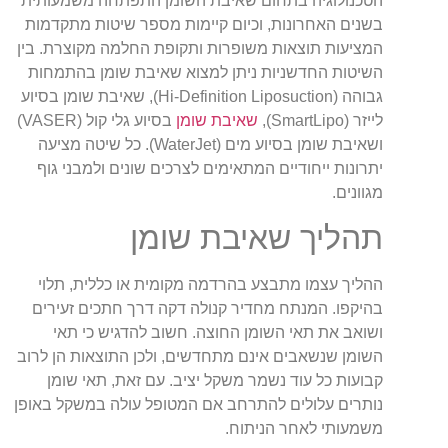
הטכנולוגיה בתחום שאיבת השומן התפתחה משמעותית
בשנים האחרונות, וכיום קיימות מספר שיטות מתקדמות
המציעות תוצאות משופרות ותקופת החלמה מקוצרת. בין
השיטות החדשניות ניתן למצוא שאיבת שומן בהתמחות
גבוהה (Hi-Definition Liposuction), שאיבת שומן בסיוע
לייזר (SmartLipo),
שאיבת שומן
בסיוע גלי קול (VASER)
ושאיבת שומן בסיוע מים (WaterJet). כל שיטה מציעה
יתרונות ייחודיים המתאימים לצרכים שונים ולמבני גוף
מגוונים.
תהליך שאיבת שומן
ההליך עצמו מתבצע בהרדמה מקומית או כללית, תלוי
בהיקפו. המנתח מחדיר קנולה דקה דרך חתכים זעירים
ושואב את תאי השומן החוצה. חשוב להדגיש כי תאי
השומן שנשאבים אינם מתחדשים, ולכן התוצאות הן לרוב
קבועות כל עוד נשמר משקל יציב. עם זאת, תאי שומן
נותרים עלולים להתרחב אם המטופל עולה במשקל באופן
משמעותי לאחר הניתוח.