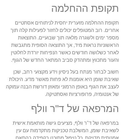
תקופת ההחלמה
תקופת ההחלמה מזערית יחסית לניתוחים אסתטיים
אחרים. רוב המטופלים יכולים לחזור לפעילות קלה תוך
מספר ימים ולשגרה מלאה תוך שבועיים. התוצאות
הראשוניות נראות מיד, אך התוצאה הסופית מתגבשת
לאחר כשלושה חודשים כאשר הנפיחות יורדת לחלוטין
והעור מתכווץ ומתהדק סביב המתאר החדש של הגוף.
חשוב לבחור מנתח בעל ניסיון וידע מקצועי רחב, שכן
שאיבת שומן היא אומנות לא פחות מאשר מדע. היכולת
לעצב את הגוף באופן הרמוני ומאוזן דורשת הבנה עמוקה
של אנטומיה, פרופורציות ואסתטיקה.
המרפאה של ד"ר וולף
במרפאה של ד"ר וולף, מציעים גישה מותאמת אישית
לשאיבת שומן, המשלבת טכניקות מתקדמות עם עין
אמנותית מדויקת. כל טיפול מתוכנן בקפידה בהתאם