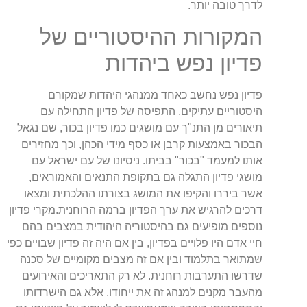
לדרך טובה יותר.
המקורות ההיסטוריים של
פדיון נפש ביהדות
פדיון נפש נחשב כאחד ממנהגי היהדות שמקורם
היסטוריים עתיקים. התפיסה של פדיון התחילה עם
תיאורים מן התנ"ך עם מושגים כמו פדיון בכור, שם נגאל
הבכור באמצעות קרבן או כסף מידי הכהן, וכך מחזירים
אותו למעמד "בכור" בביתו. ניסיונו של עם ישראל עם
מושגי פדיון התגלה גם בתקופת התנאים והאמוראים,
אשר ביררו והקיפו את המושג בצורתו ההלכתית ומצאו
דרכים להרגיש את ערך הפדיון ברמה הרוחנית.מקרי פדיון
נוספים מופיעים גם בהיסטוריה היהודית במצבים בהם
חיי אדם היו פלויים בפדיון, בין אם היה זה פדיון שבויים כפי
שמתואר בתלמוד ובין אם זה מצבים מקומיים של סכנה
שדרשו התערבות רוחנית. לא רק התאריכים והאירועים
מהעבר מקנים למנהג זה את ייחודו, אלא גם הישרדותו