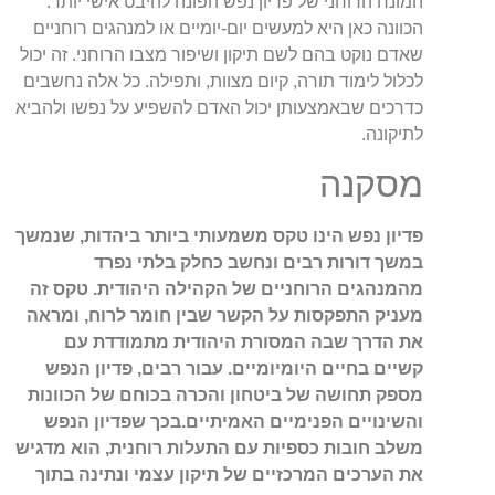
המונח הרוחני של פדיון נפש הפונה להיבט אישי יותר.
הכוונה כאן היא למעשים יום-יומיים או למנהגים רוחניים
שאדם נוקט בהם לשם תיקון ושיפור מצבו הרוחני. זה יכול
לכלול לימוד תורה, קיום מצוות, ותפילה. כל אלה נחשבים
כדרכים שבאמצעותן יכול האדם להשפיע על נפשו ולהביא
לתיקונה.
מסקנה
פדיון נפש הינו טקס משמעותי ביותר ביהדות, שנמשך
במשך דורות רבים ונחשב כחלק בלתי נפרד
מהמנהגים הרוחניים של הקהילה היהודית. טקס זה
מעניק התפקסות על הקשר שבין חומר לרוח, ומראה
את הדרך שבה המסורת היהודית מתמודדת עם
קשיים בחיים היומיומיים. עבור רבים, פדיון הנפש
מספק תחושה של ביטחון והכרה בכוחם של הכוונות
והשינויים הפנימיים האמיתיים.בכך שפדיון הנפש
משלב חובות כספיות עם התעלות רוחנית, הוא מדגיש
את הערכים המרכזיים של תיקון עצמי ונתינה בתוך