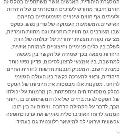
המסגרת היהודית. האנשים אשר משתתפים בטקס זה
חווים חיבור מחודש לערכים המסורתיים של היהדות
ולעיתים אף חווים שינויים משמעותיים בחייהם
האישיים.המשמעות העמוקה של פדיון נפש, כטקס
שבו מעורבים גם חוויות רוחניות וגם מחוות חומריות,
מציעה נקודת תצפית ייחודית על יכולתה של הדת
לשלב בין כלים פנימיים וחיצוניים לצמיחה אישית.
היהדות מצאה בכך שמירה על הקשר בין מעשה
למחשבה, בין אמצעי לרצון.לסיכום, פדיון נפש נותר
כמנהג חשוב, המעניק תובנות חדשות לחוויית החיים
היהודית, וראוי להערכה כקשר בין העולם הגשמי
לרוחני. מסקנות אלו מבססות את חיוניותו של הטקס
כחלק ממסורת חיה ומתפתחת. הן מרמזות על יכולתו
של הטקס לגעת בחיים של אלו המשתתפים בו, ויותר
מכך, לדבר על הקהילה הרחבה. וויסות זה בין תוכן
המנהג לרוחו האוניברסלית מדגיש את ערכו כתופעה
עכשווית שראוי לה להישאר רלוונטית גם בעתיד.
"`