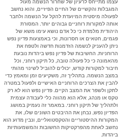
עצמו מתייחס לרעיון של שחרור הנשמה מעול
המגבלות והקשיים של החיים הפיזיים, והוא נחשב
לפעולה מיסטית המיועדת להקל על הנשמה ולחבר
אותה למקורות רוחניים גבוהים יותר. המסורת
היהודית מלמדת כי כל אדם נושא עימו משא של
פגמים, חטאים או חסרונות, וכי באמצעות פדיון נפש
ניתן להעניק לנשמה הזדמנות חדשה ולטפח את
הרוחניות. החשיבות של פדיון נפש ביהדות נובעת
מהאמונה כי כל פעולה טובה, כל תיקון רוחני, וכל
חיבור למקורות קודש, יכולים להוביל לשינוי מהותי
במצב הנשמה. בתהליך זה, משקיעים זמן ומאמץ כדי
להבין את הצרכים הרוחניים האישיים ולפעול במטרה
לתקן ולשפר את המצב הקיים. פדיון נפש הוא לא רק
טקס או מנהג, אלא הוא מהווה כלי לעבודה עצמית
ולתהליך של תיקון רוחני. במאמר זה נעמיק במושג
הפדיון נפש, נבחן את ההיבטים השונים שלו, את
המקורות ההיסטוריים והטקסטואליים, ונבין מדוע הוא
נחשב לאחת מהפרקטיקות החשובות והמשמעותיות
ביהדות.