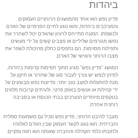
ביהדות
פדיון נפש הוא אחד מהמושגים הרוחניים העמוקים
והמורכבים ביהדות, והוא נוגע לחיים הפנימיים של האדם
ולנשמתו. המונח מתייחס לרעיון שהאדם יכול לשחרר את
נפשו מגורמים שליליים או מצבים קשים על ידי מעשים
ותפילות מסוימות. הם נתפסים כחלק מהיכולת לשפר את
מצבו הרוחני והאישי של האדם.
המושג "פדיון נפש" מגיע מתוך תפיסות קדומות ביהדות,
לפיהן לנפש יש צורך לעבור סוג של שחרור או תיקון על
מנת להתעלות למצב טוב יותר. פדיונות נפש מבוצעים על
ידי קהילות או אנשים באופן פרטי, ולעיתים קרובות מלווים
בטקסים מיוחדים הנערכים בבתי הכנסת או בסביבה
רוחנית אחרת.
מעבר להיבט הרוחני, פדיון נפש מכיל גם משמעות סמלית
וחברתית. הוא נוגע לקשר העמוק שבין האדם לאלוהיו
ולחובתו כלפי הקהילה והחברה שאותה הוא חווה ומקיים.