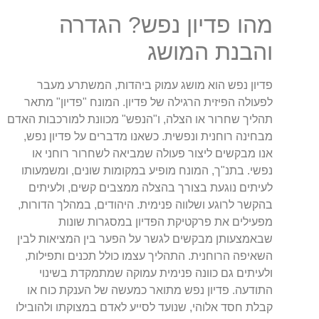
מהו פדיון נפש? הגדרה
והבנת המושג
פדיון נפש הוא מושג עמוק ביהדות, המשתרע מעבר
לפעולה הפיזית הרגילה של פדיון. המונח "פדיון" מתאר
תהליך שחרור או הצלה, ו"הנפש" מכוונת למורכבות האדם
מבחינה רוחנית ונפשית. כשאנו מדברים על פדיון נפש,
אנו מבקשים ליצור פעולה שמביאה לשחרור רוחני או
נפשי. בתנ"ך, המונח מופיע במקומות שונים, ומשמעותו
לעיתים נוגעת בצורך בהצלה ממצבים קשים, ולעיתים
בהקשר לרוגע ושלווה פנימית. היהודים, במהלך הדורות,
מפעילים את פרקטיקת הפדיון במסגרות שונות
שבאמצעותן מבקשים לגשר על הפער בין המציאות לבין
השאיפה הרוחנית. התהליך עצמו כולל תכנים ותפילות,
ולעיתים גם כוונה פנימית עמוקה שמתמקדת בשינוי
התודעה. פדיון נפש מתואר כמעשה של הענקת כוח או
קבלת חסד אלוהי, שנועד לסייע לאדם במצוקתו ולהובילו