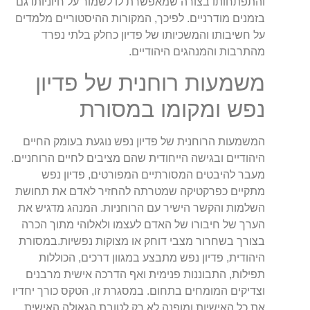
והתפתחותו בצורה שמאפשרת לו לשמור על חיוניותו גם
בזמנים מודרניים. לפיכך, המקורות ההיסטוריים מלמדים
על חשיבותו והמשכיותו של פדיון כחלק בלתי נפרד
מהתרבות והמנהגים היהודיים.
משמעות רוחנית של פדיון
נפש ומקומו במסורת
המשמעות הרוחנית של פדיון נפש נוגעת בעומק החיים
היהודיים ובגישה הייחודית שהם מציבים לחיים הרוחניים.
מעבר להיבטים המסורתיים המפורטים, פדיון נפש
מתקיים כפרקטיקה שמטרתה להחזיר לאדם את תחושת
השלמות והקשר הישיר עם הרוחניות. המנהג מדגיש את
הערך של חיבורו של האדם לעצמו ולאלוהי מתוך הכרה
בצורך בשחרור מצבי דוחק או מצוקות נפשיות.במסורת
היהודית, פדיון נפש מתבצע במגוון דרכים, הכוללות
תפילות, התבוננות פנימית ואף הדרכה אישית מרבנים
וצדיקים המומחים בתחום. במסגרת זו, הטקס כורך יחדיו
את כל האישיות ומופנה לא רק לטובת הגאולה האישית,