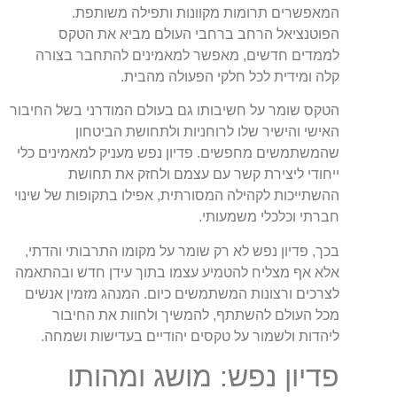
המאפשרים תרומות מקוונות ותפילה משותפת.
הפוטנציאל הרחב ברחבי העולם מביא את הטקס
לממדים חדשים, מאפשר למאמינים להתחבר בצורה
קלה ומידית לכל חלקי הפעולה מהבית.
הטקס שומר על חשיבותו גם בעולם המודרני בשל החיבור
האישי והישיר שלו לרוחניות ולתחושת הביטחון
שהמשתמשים מחפשים. פדיון נפש מעניק למאמינים כלי
ייחודי ליצירת קשר עם עצמם ולחזק את תחושת
ההשתייכות לקהילה המסורתית, אפילו בתקופות של שינוי
חברתי וכלכלי משמעותי.
בכך, פדיון נפש לא רק שומר על מקומו התרבותי והדתי,
אלא אף מצליח להטמיע עצמו בתוך עידן חדש ובהתאמה
לצרכים ורצונות המשתמשים כיום. המנהג מזמין אנשים
מכל העולם להשתתף, להמשיך ולחוות את החיבור
ליהדות ולשמור על טקסים יהודיים בעדישות ושמחה.
פדיון נפש: מושג ומהותו