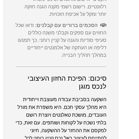
רלוונטיים. רישום רשמי מקנה הגנה חזקה
יותר ומקל על אכיפת הזכויות.
הסכמים ברורים עם קבלנים:
ודאו שכל
החוזים עם ספקים וקבלני משנה כוללים
סעיפי סודיות והגנה על קניין רוחני. כך תמנעו
דליפה או העתקה של אלמנטים ייחודיים
במהלך תהליך הבנייה.
סיכום: הפיכת החזון העיצובי
לנכס מוגן
השקעה בסביבת עבודה מעוצבת וייחודית
היא מהלך עסקי חכם. היא משפרת את מורל
העובדים, מושכת טאלנטים ויוצרת רושם
בלתי נשכח על לקוחות ושותפים. עם זאת, כדי
למקסם את ההחזר על ההשקעה, חיוני
להתייחס לעיצוב כאל נכס קניין רוחני לכל