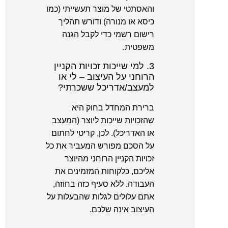
והאסתטי של מוצר תעשייתי (כמו
כיסא או מנורה) ודורש תהליך
רישום רשמי כדי לקבל הגנה
משפטית.
3. למי שייכות זכויות הקניין
הרוחני על העיצוב – לי או
למעצב/אדריכל ששכרתי?
ברירת המחדל בחוק היא
שהזכויות שייכות ליוצר (המעצב
או האדריכל). לכן, קריטי לחתום
על הסכם מפורש המעביר את כל
זכויות הקניין הרוחני מהיוצר
אליכם, כלקוחות המזמינים את
העבודה. ללא סעיף כזה בחוזה,
אתם עלולים לגלות שהבעלות על
העיצוב אינה שלכם.