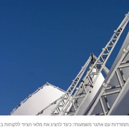
ודדות עם אתגר משמעותי: כיצד להציג את מלאי הציוד ללקוחות בצו