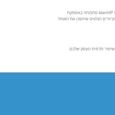
כשמדובר בהקמת מחסן תצוגה לעסק שלכם, חשוב לעבוד עם מומחים שמבינים את הצרכים הייחודיים של ענף ההשכרות. חברת IdanVIP מתמחה באספקת
ביזרים הנלווים שיהפכו את האוהל
שיפור תדמית העסק שלכם.